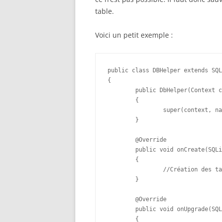
table.
Voici un petit exemple :
public class DBHelper extends SQL
{

	public DbHelper(Context context, String name, CursorFactory factory,int version) 

	{

		super(context, name, factory, version);

	}

	@Override

	public void onCreate(SQLiteDatabase db) 

	{

		//Création des tables

	}

	@Override

	public void onUpgrade(SQLiteDatabase db, int oldVersion, int newVersion) 

	{
