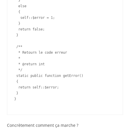
  }

  else

  {

   self::$error = 1;

  }

  return false;

 }

 /**

  * Retourn le code erreur

  *

  * @return int

  */

 static public function getError()

 {

  return self::$error;

 }

}

Concrètement comment ça marche ?