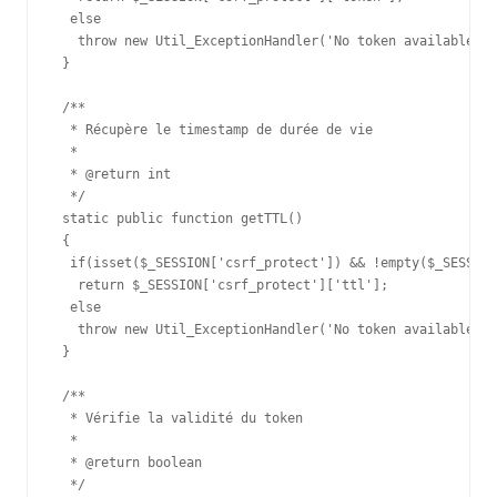
  else

   throw new Util_ExceptionHandler('No token available');

 }

 /**

  * Récupère le timestamp de durée de vie

  *

  * @return int

  */

 static public function getTTL()

 {

  if(isset($_SESSION['csrf_protect']) && !empty($_SESSION
   return $_SESSION['csrf_protect']['ttl'];

  else

   throw new Util_ExceptionHandler('No token available');
 }

 /**

  * Vérifie la validité du token

  *

  * @return boolean

  */
