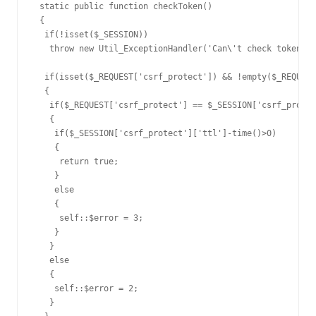
 static public function checkToken()

 {

  if(!isset($_SESSION))

   throw new Util_ExceptionHandler('Can\'t check token if
  if(isset($_REQUEST['csrf_protect']) && !empty($_REQUEST
  {

   if($_REQUEST['csrf_protect'] == $_SESSION['csrf_protec
   {

    if($_SESSION['csrf_protect']['ttl']-time()>0)

    {

     return true;

    }

    else

    {

     self::$error = 3;

    }

   }

   else

   {

    self::$error = 2;

   }
