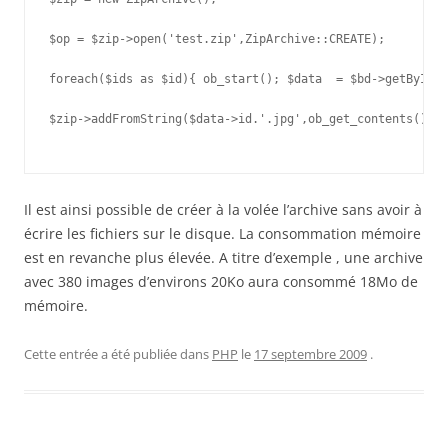
$op = $zip->open('test.zip',ZipArchive::CREATE);

foreach($ids as $id){ ob_start(); $data  = $bd->getById($
$zip->addFromString($data->id.'.jpg',ob_get_contents()); 
Il est ainsi possible de créer à la volée l’archive sans avoir à
écrire les fichiers sur le disque. La consommation mémoire
est en revanche plus élevée. A titre d’exemple , une archive
avec 380 images d’environs 20Ko aura consommé 18Mo de
mémoire.
Cette entrée a été publiée dans
PHP
le
17 septembre 2009
.