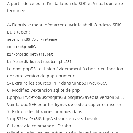
A partir de ce point l’installation du SDK et Visual doit être
terminée.
4- Depuis le menu démarrer ouvrir le shell Windows SDK
puis taper :
setenv /x86 /xp /release
cd d:\php-sdk\
bin\phpsdk_setvars.bat
bin\phpsdk_buildtree.bat php531
Le nom php531 est bien évidemment à choisir en fonction
de votre version de php / humeur.
5- Extraire les sources PHP dans \php531\vc9\x86\
6- Modifiez L’extension sqlite de php
(\php531\vc9\x86\ext\sqlite3\libsqlite\) avec la version SEE.
Voir la doc SEE pour les lignes de code à copier et insérer.
7- Extraire les librairies annexes dans
\php531\vc9\x86\deps\ si vous en avez besoin.
8- Lancez la commande : D:\php-
sdk\php53dev\vc9\x86\php5.3.1\buildconf pour créer le