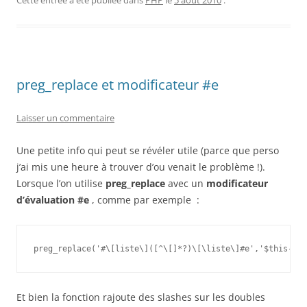
Cette entrée a été publiée dans
PHP
le
5 août 2010
.
preg_replace et modificateur #e
Laisser un commentaire
Une petite info qui peut se révéler utile (parce que perso
j’ai mis une heure à trouver d’ou venait le problème !).
Lorsque l’on utilise
preg_replace
avec un
modificateur
d’évaluation #e
, comme par exemple :
preg_replace('#\[liste\]([^\[]*?)\[\liste\]#e','$this-&g
Et bien la fonction rajoute des slashes sur les doubles