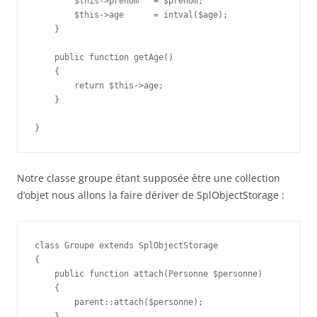
        $this->prenom   = $prenom;

        $this->age      = intval($age);

    }

    public function getAge()

    {

        return $this->age;

    }

Notre classe groupe étant supposée être une collection
d’objet nous allons la faire dériver de SplObjectStorage :
class Groupe extends SplObjectStorage

{

    public function attach(Personne $personne)

    {

        parent::attach($personne);

    }
