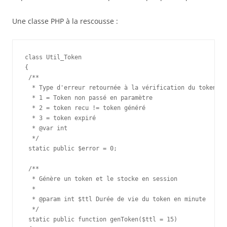
Une classe PHP à la rescousse :
class Util_Token

{

 /**

  * Type d'erreur retournée à la vérification du token

  * 1 = Token non passé en paramètre

  * 2 = token recu != token généré

  * 3 = token expiré

  * @var int

  */

 static public $error = 0;

 /**

  * Génère un token et le stocke en session

  *

  * @param int $ttl Durée de vie du token en minute

  */

 static public function genToken($ttl = 15)
