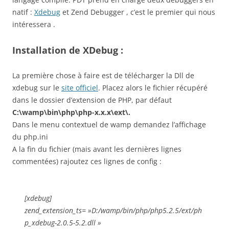
natif :
Xdebug
et Zend Debugger , c’est le premier qui nous
intéressera .
Installation de XDebug :
La première chose à faire est de télécharger la Dll de
xdebug sur le
site officiel
. Placez alors le fichier récupéré
dans le dossier d’extension de PHP, par défaut
C:\wamp\bin\php\php-x.x.x\ext\.
Dans le menu contextuel de wamp demandez l’affichage
du php.ini
A la fin du fichier (mais avant les dernières lignes
commentées) rajoutez ces lignes de config :
[xdebug]
zend_extension_ts= »D:/wamp/bin/php/php5.2.5/ext/ph
p_xdebug-2.0.5-5.2.dll »