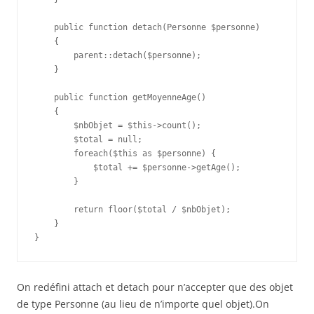
    public function detach(Personne $personne)

    {

        parent::detach($personne);

    }

    public function getMoyenneAge()

    {

        $nbObjet = $this->count();

        $total = null;

        foreach($this as $personne) {

            $total += $personne->getAge();

        }

        return floor($total / $nbObjet);

    }

On redéfini attach et detach pour n’accepter que des objet
de type Personne (au lieu de n’importe quel objet).On