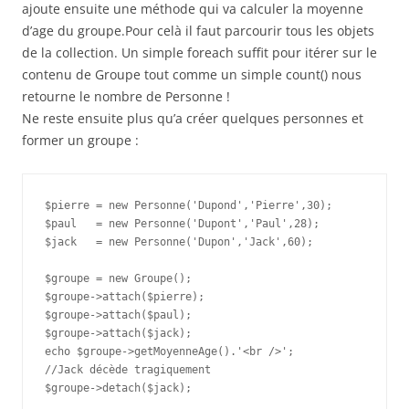
ajoute ensuite une méthode qui va calculer la moyenne
d’age du groupe.Pour celà il faut parcourir tous les objets
de la collection. Un simple foreach suffit pour itérer sur le
contenu de Groupe tout comme un simple count() nous
retourne le nombre de Personne !
Ne reste ensuite plus qu’a créer quelques personnes et
former un groupe :
$pierre = new Personne('Dupond','Pierre',30);

$paul   = new Personne('Dupont','Paul',28);

$jack   = new Personne('Dupon','Jack',60);

$groupe = new Groupe();

$groupe->attach($pierre);

$groupe->attach($paul);

$groupe->attach($jack);

echo $groupe->getMoyenneAge().'<br />';

//Jack décède tragiquement

$groupe->detach($jack);
