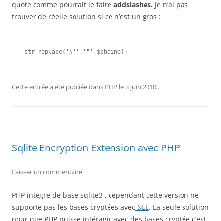
quote comme pourrait le faire
addslashes.
Je n’ai pas
trouver de réelle solution si ce n’est un gros :
str_replace('\"','"',$chaine);
Cette entrée a été publiée dans
PHP
le
3 juin 2010
.
Sqlite Encryption Extension avec PHP
Laisser un commentaire
PHP intègre de base sqlite3 , cependant cette version ne
supporte pas les bases cryptées avec
SEE
. La seule solution
pour que PHP puisse intéragir avec des bases cryptée c’est