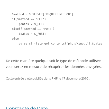
$method = $_SERVER['REQUEST_METHOD'];

if($method == 'GET')

    $datas = $_GET;

elseif($method == 'POST')

    $datas = $_POST;

else

De cette manière quelque soit le type de méthode utilisée
vous serez en mesure de récupérer les données envoyées.
Cette entrée a été publiée dans
PHP
le
17 décembre 2010
.
Constante de Date