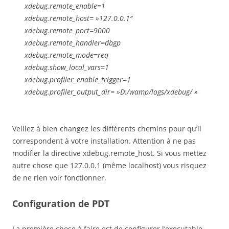
xdebug.remote_enable=1
xdebug.remote_host= »127.0.0.1″
xdebug.remote_port=9000
xdebug.remote_handler=dbgp
xdebug.remote_mode=req
xdebug.show_local_vars=1
xdebug.profiler_enable_trigger=1
xdebug.profiler_output_dir= »D:/wamp/logs/xdebug/ »
Veillez à bien changez les différents chemins pour qu’il
correspondent à votre installation. Attention à ne pas
modifier la directive xdebug.remote_host. Si vous mettez
autre chose que 127.0.0.1 (même localhost) vous risquez
de ne rien voir fonctionner.
Configuration de PDT
La première chose à faire est de configurer l’executable