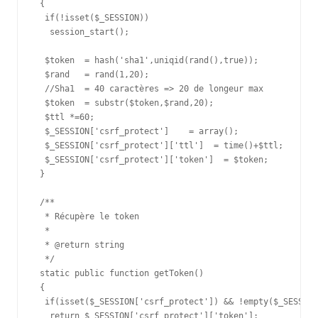
 {

  if(!isset($_SESSION))

   session_start();

  $token  = hash('sha1',uniqid(rand(),true));

  $rand   = rand(1,20);

  //Sha1  = 40 caractères => 20 de longeur max

  $token  = substr($token,$rand,20);

  $ttl *=60;

  $_SESSION['csrf_protect']    = array();

  $_SESSION['csrf_protect']['ttl']  = time()+$ttl;

  $_SESSION['csrf_protect']['token']  = $token;

 }

 /**

  * Récupère le token

  *

  * @return string

  */

 static public function getToken()

 {

  if(isset($_SESSION['csrf_protect']) && !empty($_SESSION
   return $_SESSION['csrf_protect']['token'];
