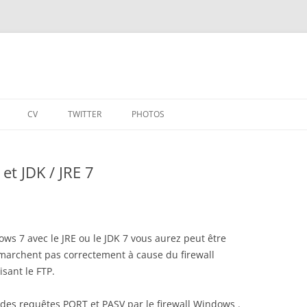
CV
TWITTER
PHOTOS
t JDK / JRE 7
ws 7 avec le JRE ou le JDK 7 vous aurez peut être
marchent pas correctement à cause du firewall
sant le FTP.
e des requêtes PORT et PASV par le firewall Windows .