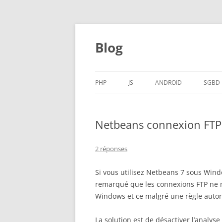
Aller
au
contenu
Blog
PHP
JS
ANDROID
SGBD
Netbeans connexion FTP e
2 réponses
Si vous utilisez Netbeans 7 sous Windo
remarqué que les connexions FTP ne 
Windows et ce malgré une règle autori
La solution est de désactiver l’analys