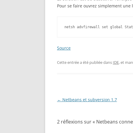
Pour se faire ouvrez simplement une 
netsh advfirewall set global Stat
Source
Cette entrée a été publiée dans
IDE
, et ma
Navigation
←
Netbeans et subversion 1.7
des
articles
2 réflexions sur «
Netbeans connexi