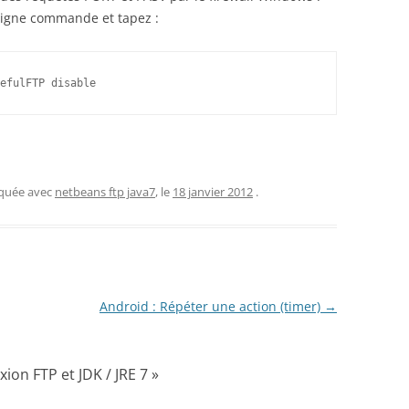
ligne commande et tapez :
efulFTP disable
rquée avec
netbeans ftp java7
, le
18 janvier 2012
.
Android : Répéter une action (timer)
→
on FTP et JDK / JRE 7
»