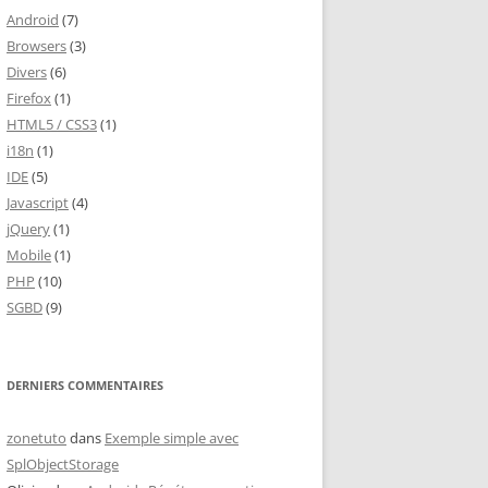
Android
(7)
Browsers
(3)
Divers
(6)
Firefox
(1)
HTML5 / CSS3
(1)
i18n
(1)
IDE
(5)
Javascript
(4)
jQuery
(1)
Mobile
(1)
PHP
(10)
SGBD
(9)
DERNIERS COMMENTAIRES
zonetuto
dans
Exemple simple avec
SplObjectStorage