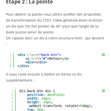
Etape 2 : La pointe
Pour obtenir la pointe nous allons profiter des propriétés
de transformation du CSS3. L’idée générale étant d’utiliser
un div que l’on fait pivoter de 45° pour que l’angle de la
boite puisse servir de pointe.
On rajoute donc un div à notre structure html , qui devient
:
1
<
div
class
=
"back-btn"
>
?
2
<
a
href
=
"#"
>Retour</
a
>
3
<
div
></
div
>
4
</
div
>
Il nous reste ensuite à mettre en forme ce div
supplémentaire :
1
div.back-btn div {
?
2
position
: 
absolute
;
3
width
: 
24px
;
4
height
: 
24px
;
5
-webkit-transform: rotate(
45
deg);
6
top
: 
5px
;