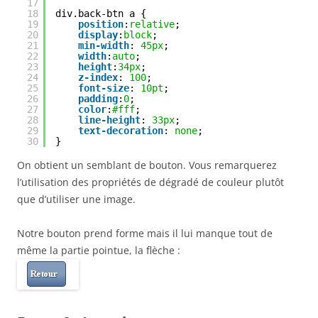
17
18
div.back-btn a {
19
position
:
relative
;
20
display
:
block
;
21
min-width
: 
45px
;
22
width
:
auto
;
23
height
:
34px
;
24
z-index
: 
100
;
25
font-size
: 
10pt
;
26
padding
:
0
;
27
color
:
#fff
;
28
line-height
: 
33px
;
29
text-decoration
: 
none
;
30
}
On obtient un semblant de bouton. Vous remarquerez
l’utilisation des propriétés de dégradé de couleur plutôt
que d’utiliser une image.
Notre bouton prend forme mais il lui manque tout de
même la partie pointue, la flèche :