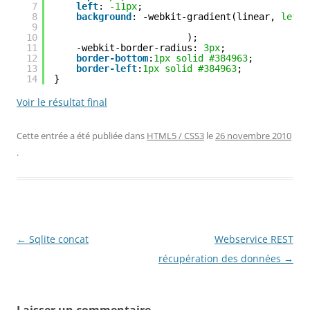
7
left
: 
-11px
;
8
background
: -webkit-gradient(linear, 
left
9
10
);
11
-webkit-border-radius: 
3px
;
12
border-bottom
:
1px
solid
#384963
;
13
border-left
:
1px
solid
#384963
;
14
}
Voir le résultat final
Cette entrée a été publiée dans
HTML5 / CSS3
le
26 novembre 2010
.
Navigation
←
Sqlite concat
Webservice REST
des
récupération des données
→
articles