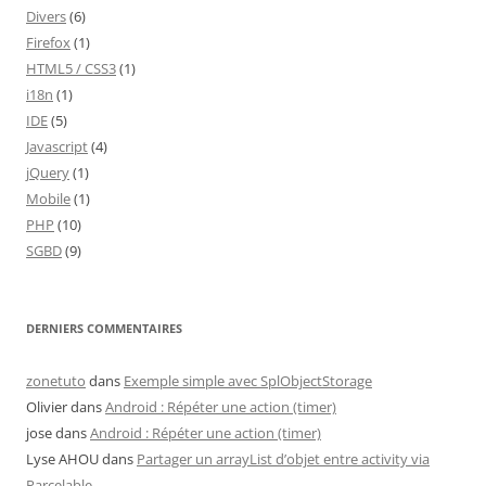
Divers
(6)
Firefox
(1)
HTML5 / CSS3
(1)
i18n
(1)
IDE
(5)
Javascript
(4)
jQuery
(1)
Mobile
(1)
PHP
(10)
SGBD
(9)
DERNIERS COMMENTAIRES
zonetuto
dans
Exemple simple avec SplObjectStorage
Olivier
dans
Android : Répéter une action (timer)
jose
dans
Android : Répéter une action (timer)
Lyse AHOU
dans
Partager un arrayList d’objet entre activity via
Parcelable