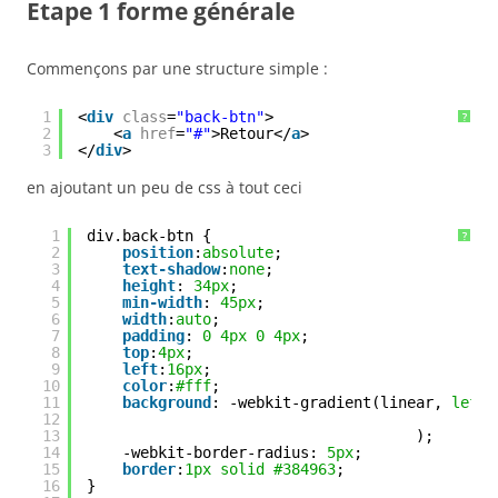
Etape 1 forme générale
Commençons par une structure simple :
1
<
div
class
=
"back-btn"
>
?
2
<
a
href
=
"#"
>Retour</
a
>
3
</
div
>
en ajoutant un peu de css à tout ceci
1
div.back-btn {
?
2
position
:
absolute
;
3
text-shadow
:
none
;
4
height
: 
34px
;
5
min-width
: 
45px
;
6
width
:
auto
;
7
padding
: 
0
4px
0
4px
;
8
top
:
4px
;
9
left
:
16px
;
10
color
:
#fff
;
11
background
: -webkit-gradient(linear, 
left
12
13
);
14
-webkit-border-radius: 
5px
;
15
border
:
1px
solid
#384963
;
16
}