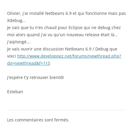
Olivier, j'ai installé Netbeans 6.9 et qui fonctionne mais pas
Xdebug…
Je sais que tu n'es chaud pour Eclipse qui ne debug chez
moi alors quand j'ai vu qu'un nouveau release était là…
j'aiplongé….
Je vais ouvrir une discussion Netbeans 6.9 / Debug que
voici
http://www.developpez.net/forums/newthread.php?
do=newthread&f=115
j'espère t'y retrouver bientôt
Esteban
Les commentaires sont fermés.