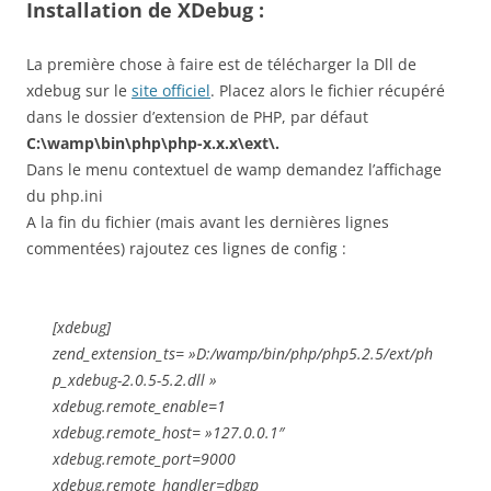
Installation de XDebug :
La première chose à faire est de télécharger la Dll de
xdebug sur le
site officiel
. Placez alors le fichier récupéré
dans le dossier d’extension de PHP, par défaut
C:\wamp\bin\php\php-x.x.x\ext\.
Dans le menu contextuel de wamp demandez l’affichage
du php.ini
A la fin du fichier (mais avant les dernières lignes
commentées) rajoutez ces lignes de config :
[xdebug]
zend_extension_ts= »D:/wamp/bin/php/php5.2.5/ext/ph
p_xdebug-2.0.5-5.2.dll »
xdebug.remote_enable=1
xdebug.remote_host= »127.0.0.1″
xdebug.remote_port=9000
xdebug.remote_handler=dbgp