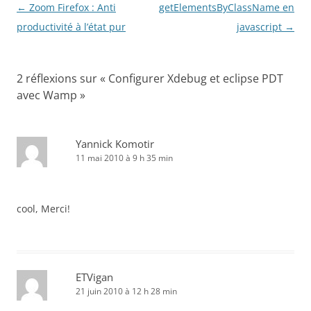
Navigation
←
Zoom Firefox : Anti
getElementsByClassName en
des
productivité à l’état pur
javascript
→
articles
2 réflexions sur «
Configurer Xdebug et eclipse PDT
avec Wamp
»
Yannick Komotir
11 mai 2010 à 9 h 35 min
cool, Merci!
ETVigan
21 juin 2010 à 12 h 28 min